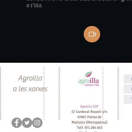
a l'illa.
Er
0
Agroilla
Ma
a les xarxes
T
F
admin2
Agroilla SAT
C/ Cardenal Rossell s/n
07007 Palma de
Mallorca (Mercapalma)
Telf. 971 264 015