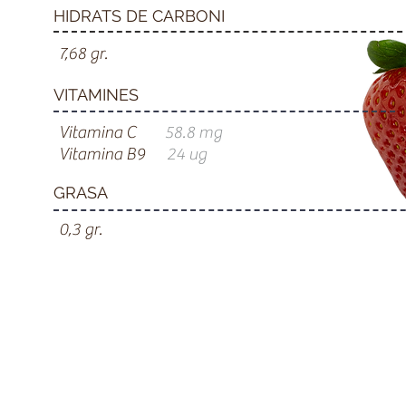
HIDRATS DE CARBONI
7,68 gr.
VITAMINES
Vitamina C
58.8 mg
Vitamina B9
24 ug
GRASA
0,3 gr.