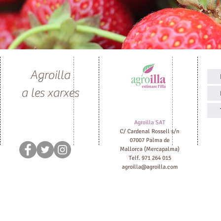
Agroilla
a les xarxes
Agroilla SAT
C/ Cardenal Rossell s/n
07007 Palma de
Mallorca (Mercapalma)
Telf. 971 264 015
agroilla@agroilla.com