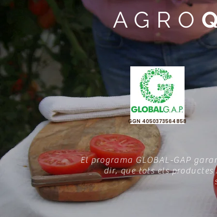
AGRO
GGN 4050373564858
El programa GLOBAL-GAP garante
dir, que tots els producte