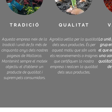
TRADICIÓ
QUALITAT
V
Aquesta empresa neix de la
Agroilla vetlla per la qualitat
La unió 
tradició i unió de fa més de
dels seus productes. És per
grup en
cinquanta anys dels nostres
aquest motiu que són varis
el que e
pagesos de Mallorca.
els reconeixements o insignes
una var
Mantenint sempre el mateix
que certifiquen la nostra
qualitat 
objectiu el d'obtenir un
empresa i realcen la qualitat
de 
producte de qualitat i
dels seus productes.
suprem pels consumidors.