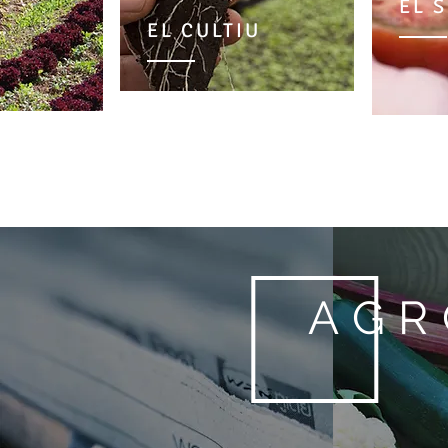
A
EL 
EL CULTIU
AGR