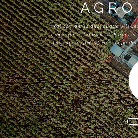
AGRO
T
al com diu la dita: quatre ulls ve
cooperativa i transversal. Posant en 
dels pagesos per extreure un product