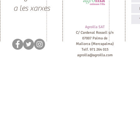
a les xarxes
Agroilla SAT
C/ Cardenal Rossell s/n
07007 Palma de
Mallorca (Mercapalma)
Telf. 971 264 015
agroilla@agroilla.com